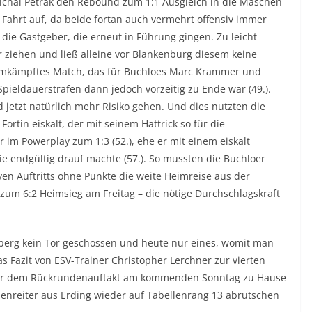
Michal Petrak den Rebound zum 1:1 Ausgleich in die Maschen
n Fahrt auf, da beide fortan auch vermehrt offensiv immer
die Gastgeber, die erneut in Führung gingen. Zu leicht
 ziehen und ließ alleine vor Blankenburg diesem keine
 umkämpftes Match, das für Buchloes Marc Krammer und
Spieldauerstrafen dann jedoch vorzeitig zu Ende war (49.).
jetzt natürlich mehr Risiko gehen. Und dies nutzten die
rtin eiskalt, der mit seinem Hattrick so für die
 im Powerplay zum 1:3 (52.), ehe er mit einem eiskalt
e endgültig drauf machte (57.). So mussten die Buchloer
ven Auftritts ohne Punkte die weite Heimreise aus der
h zum 6:2 Heimsieg am Freitag – die nötige Durchschlagskraft
sberg kein Tor geschossen und heute nur eines, womit man
 Fazit von ESV-Trainer Christopher Lerchner zur vierten
r vor dem Rückrundenauftakt am kommenden Sonntag zu Hause
nreiter aus Erding wieder auf Tabellenrang 13 abrutschen