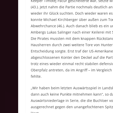
Keeper Timotej Pacur gescheiterte war, setzte 
(43.). Jetzt nahm die Partie nochmals deutlich a
wieder ihr Glück suchten. Doch wieder waren es 
konnte Michael Kirchberger über außen zum Tor
Abwehrchance (46.). Auch danach blieb es ein
Ambergs Lukas Salinger nach einer Keilerei mit 
Die Pirates mussten mit dem knappen Rückstand 
Hausherren durch zwei weitere Tore von Hunter Fo
Entscheidung sorgte. Erst traf der US-Amerikaner
abgeschlossenen Konter den Deckel auf die Parti
trotz eines wieder einmal recht stabilen defensi
Oberpfalz antreten, da im Angriff – im Vergleic
fehlte.
„Wir haben beim letzten Auswärtsspiel in Land
dann auch keine Punkte mitnehmen kann“, so das
Auswärtsniederlage in Serie, die die Buchloe
ausgerechnet gegen den unangefochtenen Spitze