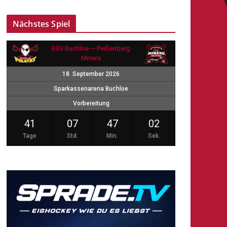
Nächstes Spiel
ESV Buchloe — Peißenberg
Miners
18. September 2026
Sparkassenarena Buchloe
Vorbereitung
41
07
47
01
Tage
Std.
Min.
Sek.