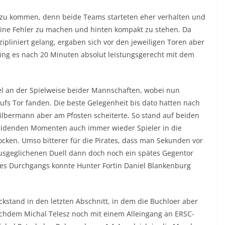
 zu kommen, denn beide Teams starteten eher verhalten und
eine Fehler zu machen und hinten kompakt zu stehen. Da
ipliniert gelang, ergaben sich vor den jeweiligen Toren aber
ging es nach 20 Minuten absolut leistungsgerecht mit dem
iel an der Spielweise beider Mannschaften, wobei nun
fs Tor fanden. Die beste Gelegenheit bis dato hatten nach
ilbermann aber am Pfosten scheiterte. So stand auf beiden
cheidenden Momenten auch immer wieder Spieler in die
cken. Umso bitterer für die Pirates, dass man Sekunden vor
usgeglichenen Duell dann doch noch ein spätes Gegentor
es Durchgangs konnte Hunter Fortin Daniel Blankenburg
ckstand in den letzten Abschnitt, in dem die Buchloer aber
chdem Michal Telesz noch mit einem Alleingang an ERSC-