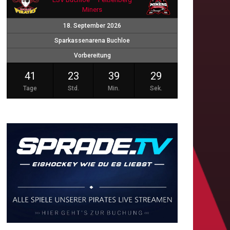
Miners
18. September 2026
Sparkassenarena Buchloe
Vorbereitung
41
23
39
28
Tage
Std.
Min.
Sek.