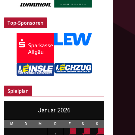
Top-Sponsoren
Spielplan
Januar 2026
M
D
M
D
F
S
S
1
2
3
4