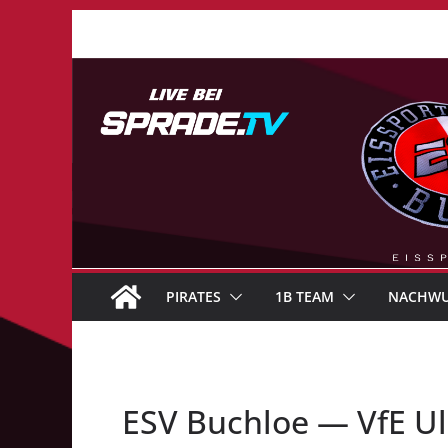
Zum
Inhalt
springen
PIRATES
1B TEAM
NACHW
ESV Buchloe — VfE 