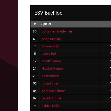
ESV Buchloe
#
Spieler
30
Johannes Wiedemann
52
Arion Martinaj
3
Simon Beslic
5
Lucas Ruf
17
Moritz Simon
21
Nicolas Neuber
23
Xaver Knittel
55
John Boger
84
Andreas Schorer
92
David Strodel
4
Fabian Held