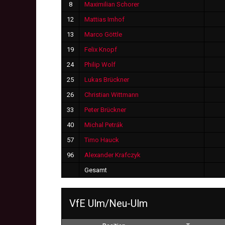
8
Maximilian Schorer
12
Mattias Imhof
13
Marco Göttle
19
Felix Knopf
24
Philip Wolf
25
Lukas Brückner
26
Christian Wittmann
33
Peter Brückner
40
Michal Petrák
57
Timo Hauck
96
Alexander Krafczyk
Gesamt
VfE Ulm/Neu-Ulm