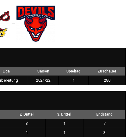
—
Liga
Saison
Spieltag
Zuschauer
rbereitung
2021/22
1
280
2. Drittel
3. Drittel
Endstand
3
1
7
1
1
3