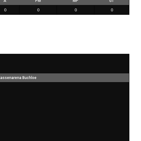
A
PM
MP
GT
0
0
0
0
kassenarena Buchloe