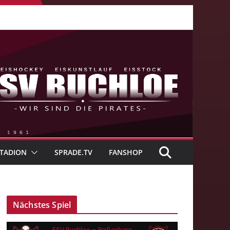
TADION
SPRADE.TV
FANSHOP
Nächstes Spiel
ESV Buchloe — Peißenberg