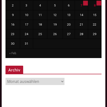
2
3
4
5
6
7
8
9
10
11
12
13
14
15
16
17
18
19
20
21
22
23
24
25
26
27
28
29
30
31
« Feb.
Archiv
A
r
c
h
i