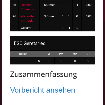
88
Demeed
Stürmer
0
1
4
0:00
0
Podrezov
96
Alexander
Stürmer
0
1
0
0:00
0
Krafczyk
Gesamt
2
4
12
3
ESC Geretsried
Position
T
A
PM
MP
GT
0
0
0
0
0
Zusammenfassung
Vorbericht an
sehen