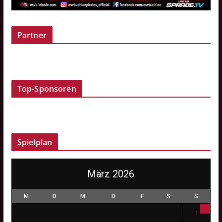
Partner
Top-Sponsoren
Spielplan
März 2026
M
D
M
D
F
S
S
1