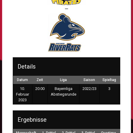
—
Details
Datum
Zeit
Liga
Saison
Spieltag
Zusch
10.
20:00
Bayernliga
2022/23
3
13
Februar
Abstiegsrunde
2023
Ergebnisse