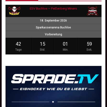
ESV Buchloe — Peißenberg Miners
18. September 2026
Sparkassenarena Buchloe
Vorbereitung
42
15
01
59
Tage
Std.
Min.
Sek.