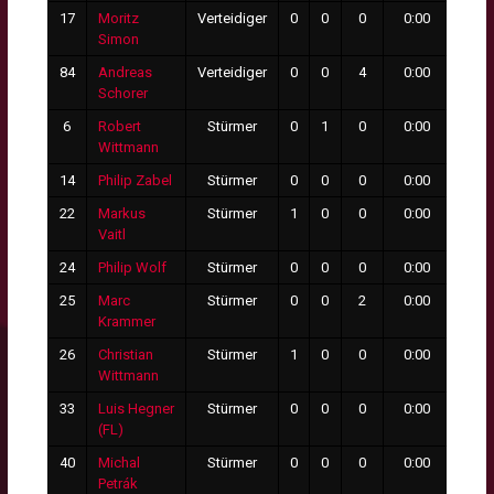
17
Moritz
Verteidiger
0
0
0
0:00
0
Simon
84
Andreas
Verteidiger
0
0
4
0:00
0
Schorer
6
Robert
Stürmer
0
1
0
0:00
0
Wittmann
14
Philip Zabel
Stürmer
0
0
0
0:00
0
22
Markus
Stürmer
1
0
0
0:00
0
Vaitl
24
Philip Wolf
Stürmer
0
0
0
0:00
0
25
Marc
Stürmer
0
0
2
0:00
0
Krammer
26
Christian
Stürmer
1
0
0
0:00
0
Wittmann
33
Luis Hegner
Stürmer
0
0
0
0:00
0
(FL)
40
Michal
Stürmer
0
0
0
0:00
0
Petrák