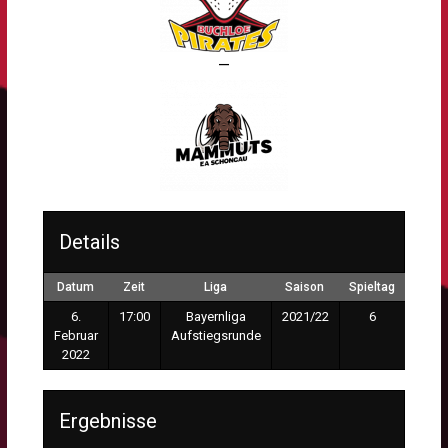
—
Details
Datum
Zeit
Liga
Saison
Spieltag
Zusc
6.
17:00
Bayernliga
2021/22
6
2
Februar
Aufstiegsrunde
2022
Ergebnisse