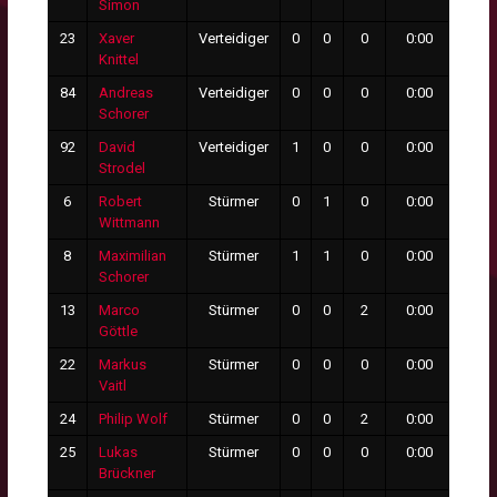
Simon
23
Xaver
Verteidiger
0
0
0
0:00
0
Knittel
84
Andreas
Verteidiger
0
0
0
0:00
0
Schorer
92
David
Verteidiger
1
0
0
0:00
0
Strodel
6
Robert
Stürmer
0
1
0
0:00
0
Wittmann
8
Maximilian
Stürmer
1
1
0
0:00
0
Schorer
13
Marco
Stürmer
0
0
2
0:00
0
Göttle
22
Markus
Stürmer
0
0
0
0:00
0
Vaitl
24
Philip Wolf
Stürmer
0
0
2
0:00
0
25
Lukas
Stürmer
0
0
0
0:00
0
Brückner