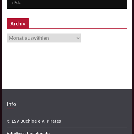
« Feb.
Archiv
A
r
c
h
i
v
Info
© ESV Buchloe e.V. Pirates
info@esv-buchloe.de