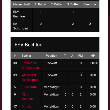
Mannschaft
1. Drittel
2. Drittel
3. Drittel
Overtime
Endst
ESV
1
1
1
1
4
Buchloe
EA
0
1
2
0
3 n.V
Schongau
ESV Buchloe
#
Spieler
Position
T
A
PM
MP
GT
30
Johannes
Torwart
0
0
0
1:00:38
3
Wiedemann
39
Alexander
Torwart
0
0
0
0:00
0
Reichelmeir
5
Lucas Ruf
Verteidiger
0
0
0
0:00
0
9
Nico
Verteidiger
0
0
2
0:00
0
Nieberle
17
Moritz
Verteidiger
0
0
2
0:00
0