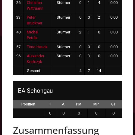
26
Christian
Stürmer
0
1
4
0:00
0
Wittmann
33
Peter
Stürmer
0
0
2
0:00
0
Brückner
40
Michal
Stürmer
2
1
0
0:00
0
Petrák
57
Timo Hauck
Stürmer
0
0
0
0:00
0
96
Alexander
Stürmer
0
3
0
0:00
0
Krafczyk
Gesamt
4
7
14
3
EA Schongau
Position
T
A
PM
MP
GT
0
0
0
0
0
Zusammenfassung