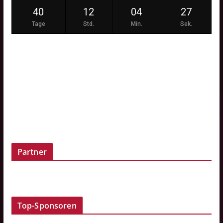
40
12
04
27
Tage
Std.
Min.
Sek.
Partner
Top-Sponsoren