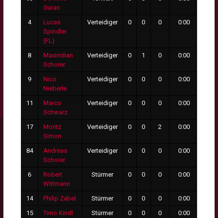
Guran
4
Lucas
Verteidiger
0
0
0
0:00
0
Spindler
(FL)
8
Maximilian
Verteidiger
0
1
0
0:00
0
Schorer
9
Nico
Verteidiger
0
0
0
0:00
0
Nieberle
11
Marco
Verteidiger
0
0
0
0:00
0
Schwarz
17
Moritz
Verteidiger
0
0
2
0:00
0
Simon
84
Andreas
Verteidiger
0
0
0
0:00
0
Schorer
6
Robert
Stürmer
0
0
0
0:00
0
Wittmann
14
Philip Zabel
Stürmer
0
0
0
0:00
0
15
Timo Kindl
Stürmer
0
0
0
0:00
0