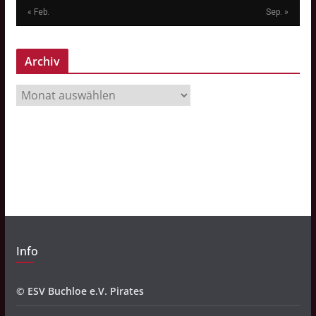
« Feb.
Sep. »
Archiv
A
r
c
h
i
v
Info
© ESV Buchloe e.V. Pirates