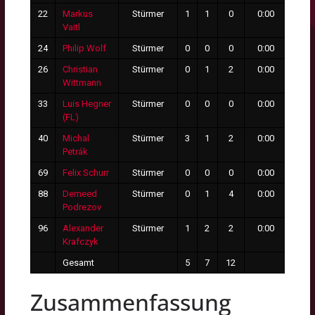
22
Markus
Stürmer
1
1
0
0:00
0
Vaitl
24
Philip Wolf
Stürmer
0
0
0
0:00
0
26
Christian
Stürmer
0
1
2
0:00
0
Wittmann
33
Luis Hegner
Stürmer
0
0
0
0:00
0
(FL)
40
Michal
Stürmer
3
1
2
0:00
0
Petrák
69
Felix Schurr
Stürmer
0
0
0
0:00
0
88
Demeed
Stürmer
0
1
4
0:00
0
Podrezov
96
Alexander
Stürmer
1
2
2
0:00
0
Krafczyk
Gesamt
5
7
12
0
Zusammenfassung