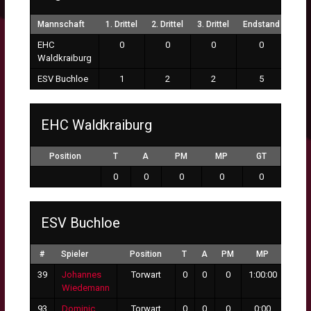
Mannschaft
1. Drittel
2. Drittel
3. Drittel
Endstand
EHC
0
0
0
0
Waldkraiburg
ESV Buchloe
1
2
2
5
EHC Waldkraiburg
Position
T
A
PM
MP
GT
0
0
0
0
0
ESV Buchloe
#
Spieler
Position
T
A
PM
MP
GT
39
Johannes
Torwart
0
0
0
1:00:00
0
Wiedemann
93
Dominic
Torwart
0
0
0
0:00
0