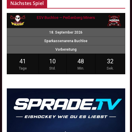
Nächstes Spiel
ESV Buchloe — Peißenberg Miners
18. September 2026
Sparkassenarena Buchloe
Vorbereitung
41
10
48
31
Tage
Std.
Min.
Sek.