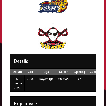
—
Details
Datum
Zeit
Liga
Saison
Spieltag
Zuschauer
6.
20:00
Bayernliga
2022/23
24
328
Januar
2023
Ergebnisse