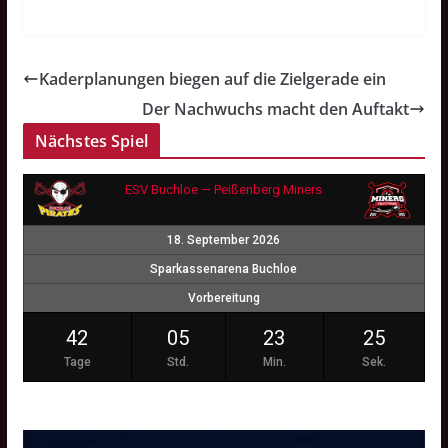
Kaderplanungen biegen auf die Zielgerade ein
Der Nachwuchs macht den Auftakt
Nächstes Spiel
ESV Buchloe — Peißenberg Miners
18. September 2026
Sparkassenarena Buchloe
Vorbereitung
42
05
23
24
Tage
Std.
Min.
Sek.