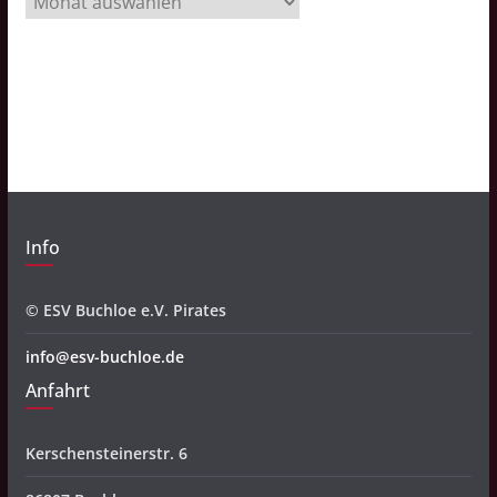
r
c
h
i
v
Info
© ESV Buchloe e.V. Pirates
info@esv-buchloe.de
Anfahrt
Kerschensteinerstr. 6