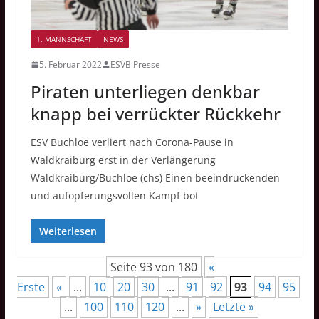
1. MANNSCHAFT
NEWS
5. Februar 2022
ESVB Presse
Piraten unterliegen denkbar
knapp bei verrückter Rückkehr
ESV Buchloe verliert nach Corona-Pause in
Waldkraiburg erst in der Verlängerung
Waldkraiburg/Buchloe (chs) Einen beeindruckenden
und aufopferungsvollen Kampf bot
Weiterlesen
Seite 93 von 180
«
Erste
«
...
10
20
30
...
91
92
93
94
95
...
100
110
120
...
»
Letzte »