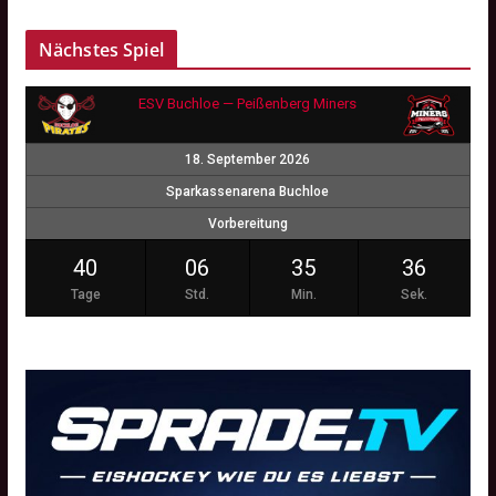
Nächstes Spiel
ESV Buchloe — Peißenberg Miners
18. September 2026
Sparkassenarena Buchloe
Vorbereitung
40
06
35
35
Tage
Std.
Min.
Sek.