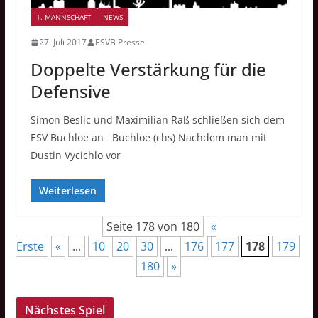
1. MANNSCHAFT
NEWS
27. Juli 2017
ESVB Presse
Doppelte Verstärkung für die
Defensive
Simon Beslic und Maximilian Raß schließen sich dem
ESV Buchloe an Buchloe (chs) Nachdem man mit
Dustin Vycichlo vor
Weiterlesen
Seite 178 von 180
«
Erste
«
...
10
20
30
...
176
177
178
179
180
»
Nächstes Spiel