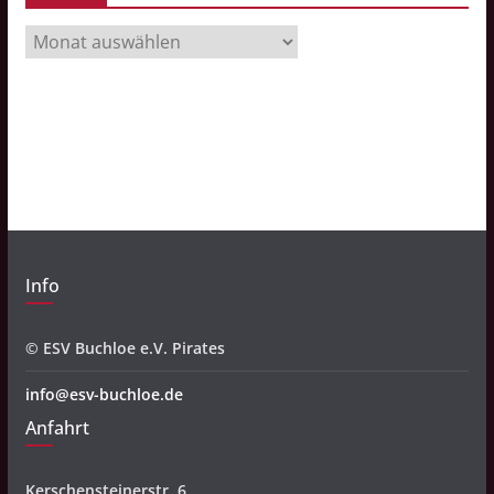
A
r
c
h
i
v
Info
© ESV Buchloe e.V. Pirates
info@esv-buchloe.de
Anfahrt
Kerschensteinerstr. 6