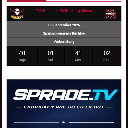
ESV Buchloe — Peißenberg Miners
18. September 2026
Sparkassenarena Buchloe
Vorbereitung
40
01
41
01
Tage
Std.
Min.
Sek.