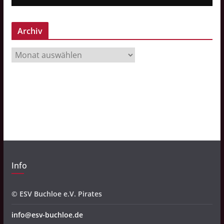
Archiv
A
r
c
h
i
v
Info
© ESV Buchloe e.V. Pirates
info@esv-buchloe.de