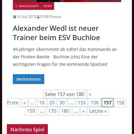
1. MANNSCHAFT
NEWS
16. Juli 2018
ESVB Presse
Alexander Wedl ist neuer
Trainer beim ESV Buchloe
49-Jähriger übernimmt ab sofort das Kommando an
der Piraten-Bande Buchloe (chs) Eine der
wichtigsten Fragen für die kommende Spielzeit
Weiterlesen
Seite 157 von 180
«
Erste
«
...
10
20
30
...
155
156
157
158
159
...
170
180
...
»
Letzte »
Nächstes Spiel