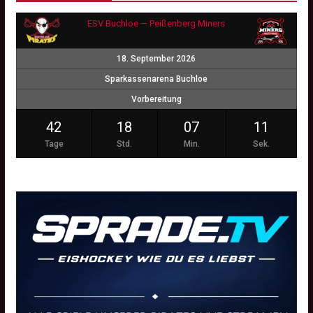
ESV Buchloe — Peißenberg Miners
18. September 2026
Sparkassenarena Buchloe
Vorbereitung
42
18
07
11
Tage
Std.
Min.
Sek.