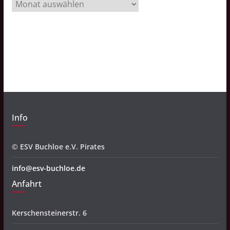
A
r
c
h
i
v
Info
© ESV Buchloe e.V. Pirates
info@esv-buchloe.de
Anfahrt
Kerschensteinerstr. 6