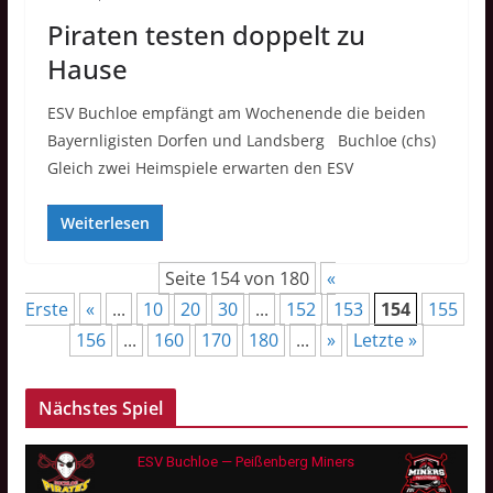
Piraten testen doppelt zu
Hause
ESV Buchloe empfängt am Wochenende die beiden
Bayernligisten Dorfen und Landsberg Buchloe (chs)
Gleich zwei Heimspiele erwarten den ESV
Weiterlesen
Seite 154 von 180
«
Erste
«
...
10
20
30
...
152
153
154
155
156
...
160
170
180
...
»
Letzte »
Nächstes Spiel
ESV Buchloe — Peißenberg Miners