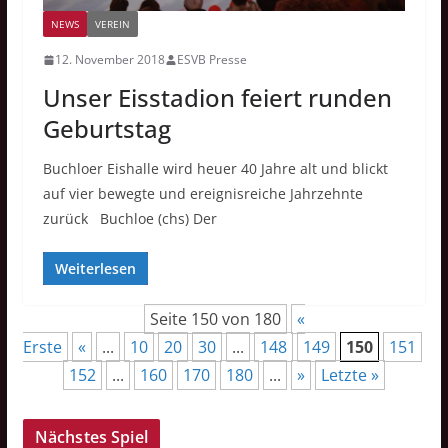
NEWS
VEREIN
12. November 2018
ESVB Presse
Unser Eisstadion feiert runden
Geburtstag
Buchloer Eishalle wird heuer 40 Jahre alt und blickt
auf vier bewegte und ereignisreiche Jahrzehnte
zurück Buchloe (chs) Der
Weiterlesen
Seite 150 von 180
«
Erste
«
...
10
20
30
...
148
149
150
151
152
...
160
170
180
...
»
Letzte »
Nächstes Spiel