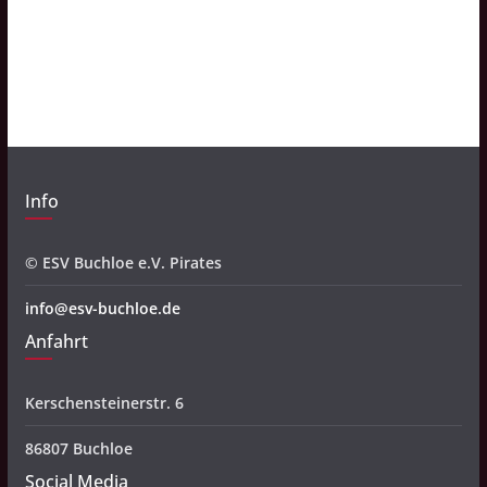
c
h
i
v
Info
© ESV Buchloe e.V. Pirates
info@esv-buchloe.de
Anfahrt
Kerschensteinerstr. 6
86807 Buchloe
Social Media