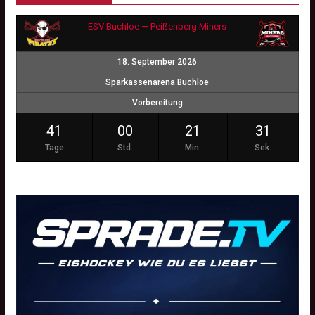
ESV Buchloe — Peißenberg Miners
18. September 2026
Sparkassenarena Buchloe
Vorbereitung
41
00
21
30
Tage
Std.
Min.
Sek.