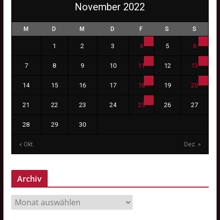
November 2022
M
D
M
D
F
S
S
1
2
3
4
5
6
7
8
9
10
11
12
13
14
15
16
17
18
19
20
21
22
23
24
25
26
27
28
29
30
« Okt.
Dez. »
Archiv
A
r