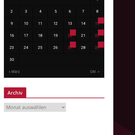
2
3
4
5
6
7
8
9
10
11
12
13
14
15
16
17
18
19
20
21
22
23
24
25
26
27
28
29
30
« März
Okt. »
Archiv
A
r
c
h