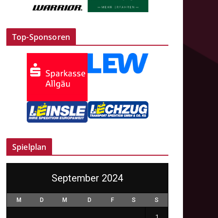
Top-Sponsoren
Spielplan
September 2024
M
D
M
D
F
S
S
1