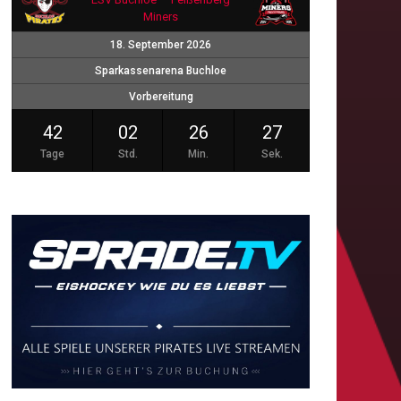
Miners
18. September 2026
Sparkassenarena Buchloe
Vorbereitung
42
02
26
26
Tage
Std.
Min.
Sek.