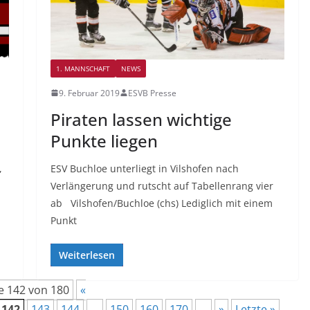
1. MANNSCHAFT
NEWS
9. Februar 2019
ESVB Presse
Piraten lassen wichtige
Punkte liegen
,
ESV Buchloe unterliegt in Vilshofen nach
Verlängerung und rutscht auf Tabellenrang vier
ab Vilshofen/Buchloe (chs) Lediglich mit einem
Punkt
Weiterlesen
e 142 von 180
«
142
143
144
...
150
160
170
...
»
Letzte »