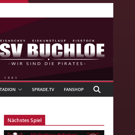
TADION
SPRADE.TV
FANSHOP
Nächstes Spiel
ESV Buchloe — Peißenberg