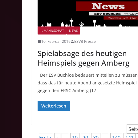
1. MANNSCHAFT
NEWS
10. Februar 2019
ESVB Presse
Spielabsage des heutigen
Heimspiels gegen Amberg
Der ESV Buchloe bedauert mitteilen zu müssen
dass das für heute Abend angesetzte Heimspiel
gegen den ERSC Amberg (17
Weiterlesen
Seit
Erste
«
...
10
20
30
...
140
141