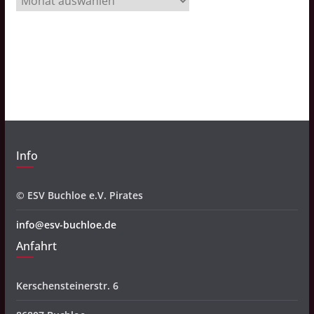
r
c
h
i
v
Info
© ESV Buchloe e.V. Pirates
info@esv-buchloe.de
Anfahrt
Kerschensteinerstr. 6