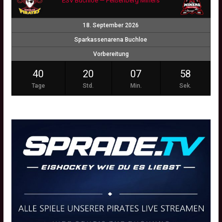
ESV Buchloe — Peißenberg Miners
18. September 2026
Sparkassenarena Buchloe
Vorbereitung
40
20
07
57
Tage
Std.
Min.
Sek.