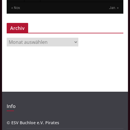
« Nov.
Jan. »
Archiv
A
r
c
h
i
v
Info
© ESV Buchloe e.V. Pirates