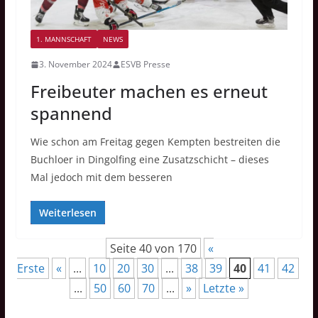
1. MANNSCHAFT
NEWS
3. November 2024
ESVB Presse
Freibeuter machen es erneut
spannend
Wie schon am Freitag gegen Kempten bestreiten die
Buchloer in Dingolfing eine Zusatzschicht – dieses
Mal jedoch mit dem besseren
Weiterlesen
Seite 40 von 170
«
Erste
«
...
10
20
30
...
38
39
40
41
42
...
50
60
70
...
»
Letzte »