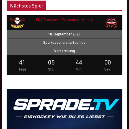
Nächstes Spiel
ESV Buchloe — Peißenberg Miners
18. September 2026
Sparkassenarena Buchloe
Vorbereitung
41
05
43
59
Tage
Std.
Min.
Sek.