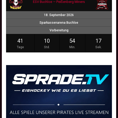
ESV Buchloe — Peißenberg Miners
18. September 2026
Sparkassenarena Buchloe
Vorbereitung
41
10
54
16
Tage
Std.
Min.
Sek.