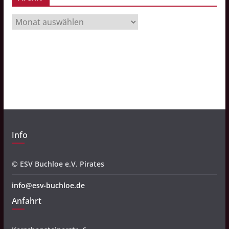
A
r
c
h
i
v
Info
© ESV Buchloe e.V. Pirates
info@esv-buchloe.de
Anfahrt