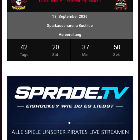
ESV Buchloe — Peißenberg Miners
18. September 2026
Sparkassenarena Buchloe
Vorbereitung
42
20
37
49
Tage
Std.
Min.
Sek.