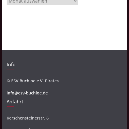
r
c
h
i
v
Info
© ESV Buchloe e.V. Pirates
info@esv-buchloe.de
Anfahrt
Kerschensteinerstr. 6