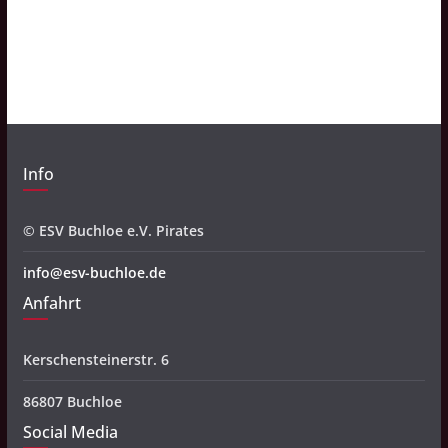
h
i
v
Info
© ESV Buchloe e.V. Pirates
info@esv-buchloe.de
Anfahrt
Kerschensteinerstr. 6
86807 Buchloe
Social Media