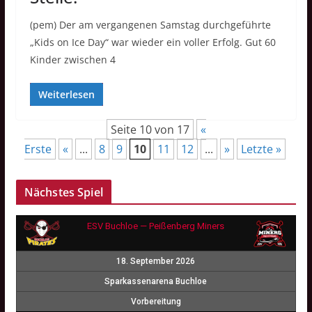
(pem) Der am vergangenen Samstag durchgeführte
„Kids on Ice Day“ war wieder ein voller Erfolg. Gut 60
Kinder zwischen 4
Weiterlesen
Seite 10 von 17
«
Erste
«
...
8
9
10
11
12
...
»
Letzte »
Nächstes Spiel
ESV Buchloe — Peißenberg Miners
18. September 2026
Sparkassenarena Buchloe
Vorbereitung