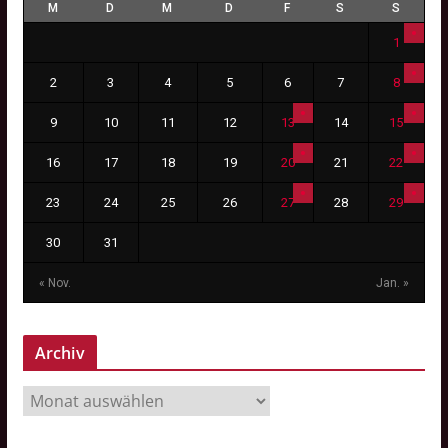
M
D
M
D
F
S
S
1
2
3
4
5
6
7
8
9
10
11
12
13
14
15
16
17
18
19
20
21
22
23
24
25
26
27
28
29
30
31
« Nov.
Jan. »
Archiv
A
r
c