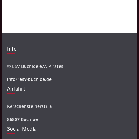
h
i
v
Info
© ESV Buchloe e.V. Pirates
info@esv-buchloe.de
Anfahrt
Kerschensteinerstr. 6
86807 Buchloe
Social Media